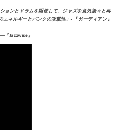
オーストラリア
ションとドラムを駆使して、ジャズを意気揚々と再
オーストリア
のエネルギーとパンクの攻撃性」
- 『ガーディアン』
アゼルバイジャン
―『Jazzwise
』
バハマ
バーレーン
バングラデシュ
バルバドス
ベラルーシ
ベルギー
ベリーズ
ベナン