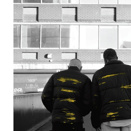
報へス
キップ