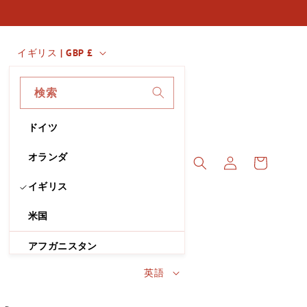
国
イギリス | GBP £
・
地
検索
域
ドイツ
ロ
カ
グ
オランダ
ー
イ
ト
イギリス
ン
米国
アフガニスタン
言
英語
オーランド諸島
語
アルバニア