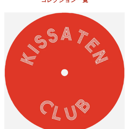
コレクション一覧
ギアボックス・
ストアへようこ
そ
ギアボックス・レコーズは、ロンドンの中心部にアナ
ログとデジタルの制作施設を持つレコード・レーベル
です。