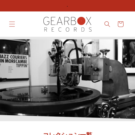
ンツへ
.
スキッ
プする
カ
ー
ト