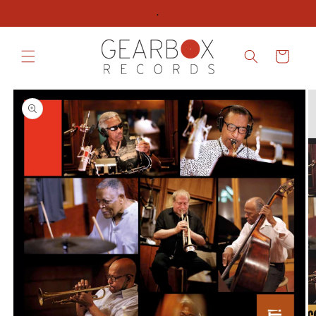
ンツへ
.
スキッ
プする
カ
ー
ト
商品情
報へス
キップ