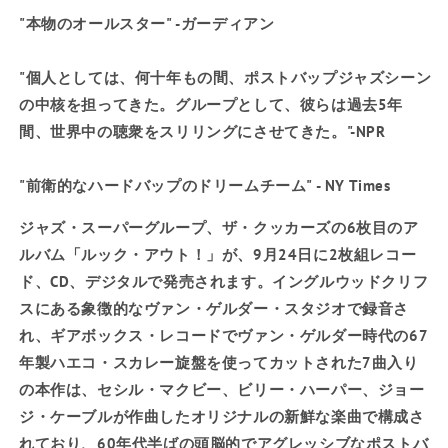
"本物のオールスター" -
ガーディアン
"個人としては、何十年もの間、ポストバップジャズシーン
の中核を担ってきた。グループとして、彼らは過去5年
間、世界中の聴衆をスリリングにさせてきた。"-
NPR
"前衛的なハードバップのドリームチーム"
- NY Times
ジャズ・スーパーグループ、ザ・クッカーズの6枚目のア
ルバム「ルック・アウト！」が、9月24日に2枚組レコー
ド、CD、デジタルで発売されます。イングルウッドクリフ
スにある象徴的なヴァン・ゲルダー・スタジオで録音さ
れ、ギアボックス・レコードでヴァン・ゲルダー時代の67
年製ハエコ・スカレー旋盤を使ってカットされた7曲入り
の本作は、セシル・マクビー、ビリー・ハーパー、ジョー
ジ・ケーブルが作曲したオリジナルの新鮮な楽曲で構成さ
れており、60年代半ばの頭脳的でアグレッシブなポストバ