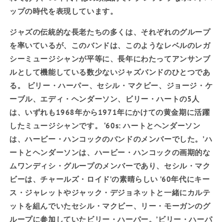
ップの時代を表現しています。
ジャズの伝統的な長老たちの多くは、それぞれのグループ
を率いているが、このバンドは、このようなレベルのレガ
シーミュージシャンが平等に、長年にわたってアンサンブ
ルとして機能している数少ないジャズバンドのひとつであ
る。
ビリー・ハーパー、セシル・マクビー、ジョージ・ケ
ーブル、エディ・ヘンダーソン、ビリー・ハートの5人
は、いずれも1968年から1971年にかけての黄金期に活躍
したミュージシャンです。
‘
60s:
ハートとヘンダーソン
は、ハービー・ハンコックのバンドのメンバーでした。
’
ハ
ートとヘンダーソンは、ハービー・ハンコックの画期的な
ムワンディシ・グループのメンバーであり、セシル・マク
ビーは、チャールズ・ロイド
’
の素晴らしい
’
60年代にキー
ス・ジャレットやジャック・デジョネットと一緒にカルテ
ットを組んでいたセシル・マクビー、リー・モーガンのグ
ループに参加していたビリー・ハーパー。
’
ビリー・ハーパ