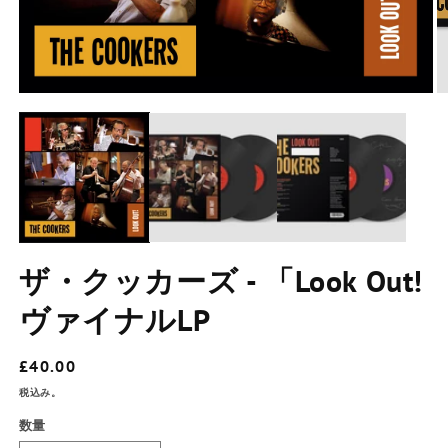
2
モ
ー
ダ
ル
ウ
ィ
ン
ド
ウ
で
ザ・クッカーズ - 「Look Out!
メ
デ
ィ
ヴァイナルLP
ア
1
を
通
£40.00
開
常
く
税込み。
価
数量
数
格