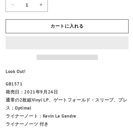
量
『The
『The
Cookers
Cookers
-
-
'Look
'Look
カートに入れる
Out!'』
Out!'』
の
の
数
ビ
量
ニ
を
ー
減
ル
ら
LP、
Look Out!
す
数
量
GB1571
を
増
発売日：2021年9月24日
や
通常の2枚組Vinyl LP、ゲートフォールド・スリーブ、プレ
す
ス：Optimal
ライナーノート：Kevin Le Gendre
ライナーノーツ 付き