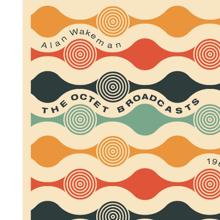
報へス
キップ