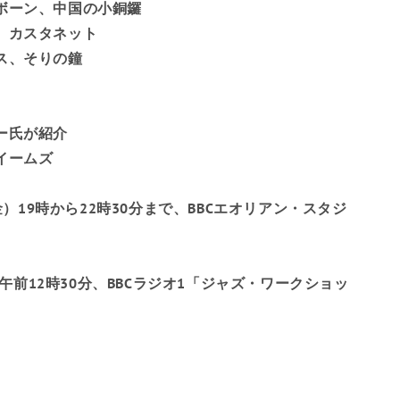
ボーン、中国の小銅鑼
チリ
、カスタネット
中国
ス、そりの鐘
クリスマス島
ココス（キーリング）
ー氏が紹介
諸島
イームズ
コロンビア
（金）19時から22時30分まで、BBCエオリアン・スタジ
コモロ
コンゴ共和国 - ブラザ
日）午前12時30分、BBCラジオ1「ジャズ・ワークショッ
ビル
コンゴ共和国 - キンシ
ャサ
クック諸島