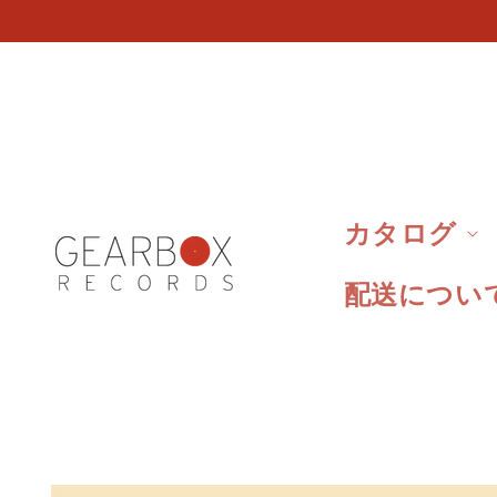
ンツへ
スキッ
プする
カタログ
配送につい
商品情