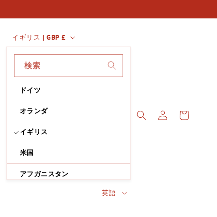
国
イギリス | GBP £
・
地
検索
域
ドイツ
ロ
カ
グ
オランダ
ー
イ
ト
イギリス
ン
米国
アフガニスタン
言
英語
オーランド諸島
語
アルバニア