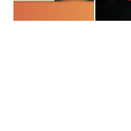
「メ
「Open
デ
media
ィ
3」
ア
を
2」
モ
を
ー
モ
ダ
ー
ル
ダ
ウ
ル
ィ
ウ
ン
ィ
ド
ン
ウ
ド
で
ウ
開
で
く
開
く