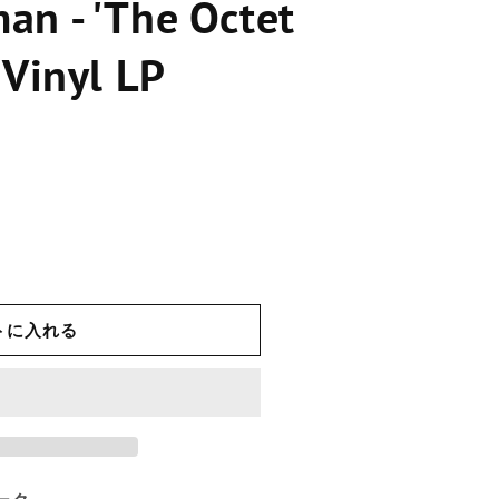
an - 'The Octet
アルジェリア
 Vinyl LP
アンドラ
アンゴラ
アンギラ
アンティグア・バーブ
ーダ
アルゼンチン
トに入れる
アルメニア
アルバ
アセンション島