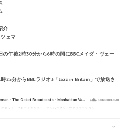
ス
エクアドル
ム
エジプト
紹介
エルサルバドル
リツェマ
赤道ギニア
曜日の午後2時30分から6時の間にBBCメイダ・ヴェー
エリトリア
エストニア
25分からBBCラジオ3「Jazz in Britain」で放送さ
エスワティニ
エチオピア
フォークランド諸島
- オセット・ブロードキャスト - マンハッタン・ヴァリエーション
フェロー諸島
フィジー