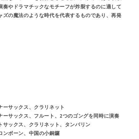
演奏やドラマチックなモチーフが炸裂するのに適して
ブルキナファソ
ャズの魔法のような時代を代表するものであり、再発
ブルンジ
カンボジア
カメルーン
カナダ
カーボベルデ
カリブ海 オランダ
ケイマン諸島
ナーサックス、クラリネット
ナーサックス、フルート、2つのゴングを同時に演奏
中央アフリカ共和国
トサックス、クラリネット、タンバリン
チャド
ロンボーン、中国の小銅鑼