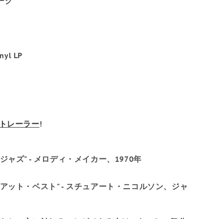
ーク
s』
オーストラリア
オーストリア
アゼルバイジャン
nyl LP
バハマ
バーレーン
。
バングラデシュ
トレーラー
!
バルバドス
ベラルーシ
ャズ" - メロディ・メイカー、1970年
ベルギー
アット・ベスト" - スチュアート・ニコルソン、ジャ
ベリーズ
ベナン