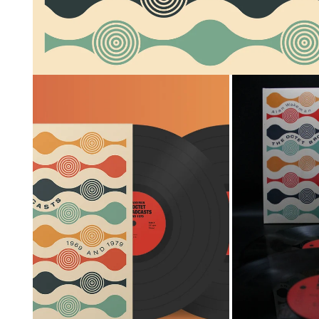
モ
ー
ダ
ル
ウ
ィ
ン
ド
ウ
で
メ
デ
ィ
ア
1
を
開
く