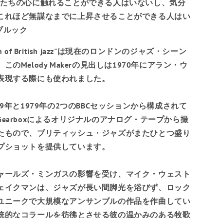
私たちの心に触れることができる人はいないし、気分
バーミューダ
これほど無謀なまでに上昇させることができる人はい
ブルック
ブータン
ration of British jazz"は現在のロンドンのジャズ・シーン
ボリビア
のMelody Makerの見出しは1970年にアラン・ウ
ボスニア・ヘルツェ
表現する際にも使われました。
ゴビナ
stsは1969年と1979年の2つのBBCセッションから構成されて
ボツワナ
earboxによるオリジナルのアナログ・テープから撮
ブラジル
たもので、ブリティッシュ・ジャズがまたひとつ盛り
プショットを提供しています。
英領インド洋地域
英領ヴァージン諸島
ャールズ・ミンガスの影響を受け、マイク・ウェスト
ェイクマンは、ジャズが長い間脚光を浴びず、ロック
ブルネイ
ユニークで大規模なアンサンブルの作品を作曲してい
統的なコラールを彷彿とさせる彼の温かみのある牧歌
ブルガリア