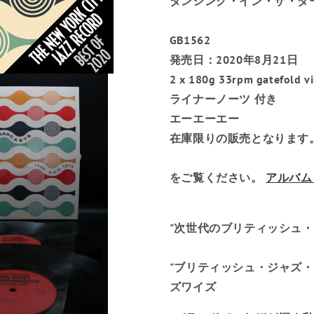
ダンシング・イン・ザ・ダ
Broadcasts』
Broadcast
の
の
ビ
ビ
GB1562
ニ
ニ
ー
ー
発売日：2020年8月21日
ル
ル
2 x 180g
33rpm gatefold vi
LP
LP
ライナーノーツ 付き
の
の
数
数
エーエーエー
量
量
在庫限りの販売となります
を
を
減
増
ら
や
をご覧ください。
アルバム
す
す
"次世代のブリティッシュ・ジ
"ブリティッシュ・ジャズ・
ズワイズ