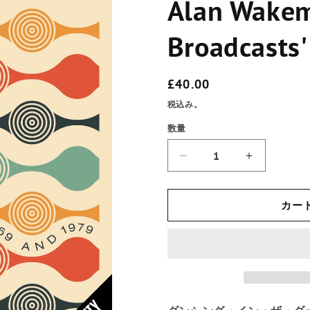
Alan Wakem
Broadcasts'
通
£40.00
常
税込み。
価
数量
数
格
量
ア
ア
ラ
ラ
ン・
ン・
ウ
ウ
カー
ェ
ェ
イ
イ
ク
ク
マ
マ
ン
ン
『The
『The
Octet
Octet