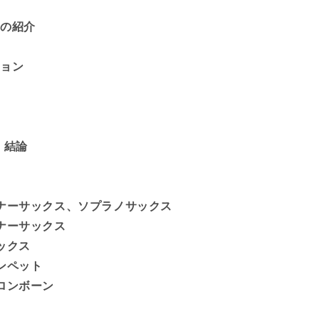
コスタリカ
スの紹介
コートジボワール
ション
クロアチア
キュラソー
 結論
キプロス
チェコ
ナーサックス、ソプラノサックス
デンマーク
ナーサックス
ジブチ
ックス
ンペット
ドミニカ
ロンボーン
ドミニカ共和国